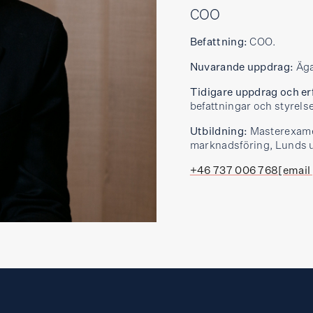
COO
Befattning:
COO.
Nuvarande uppdrag:
Äga
Tidigare uppdrag och er
befattningar och styrel
Utbildning:
Masterexame
marknadsföring, Lunds un
+46 737 006 768
[email