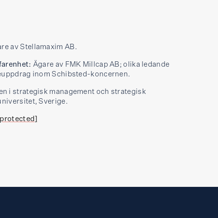
re av Stellamaxim AB.
farenhet:
Ägare av FMK Millcap AB; olika ledande
seuppdrag inom Schibsted-koncern­en.
n i strategisk management och strategisk
iversitet, Sverige.
 protected]